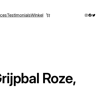
Instagram
Faceboo
Twitter
ices
Testimonials
Winkel
Grijpbal Roze,