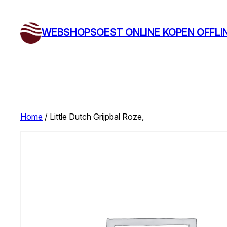
Ga
naar
WEBSHOPSOEST ONLINE KOPEN OFFLI
de
inhoud
Home
/ Little Dutch Grijpbal Roze,