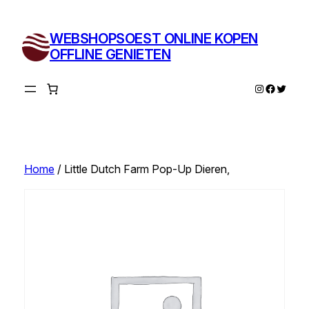
Ga
naar
WEBSHOPSOEST ONLINE KOPEN
de
OFFLINE GENIETEN
inhoud
Instagram
Facebo
Twitte
Home
/ Little Dutch Farm Pop-Up Dieren,