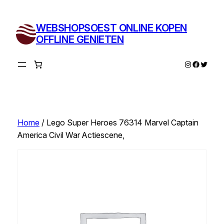
Ga
naar
WEBSHOPSOEST ONLINE KOPEN
de
OFFLINE GENIETEN
inhoud
Instagram
Facebo
Twitte
Home
/ Lego Super Heroes 76314 Marvel Captain
America Civil War Actiescene,