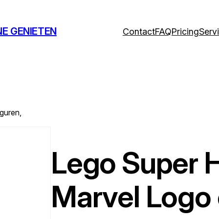
NE GENIETEN
Contact
FAQ
Pricing
Serv
guren,
Lego Super 
Marvel Logo 