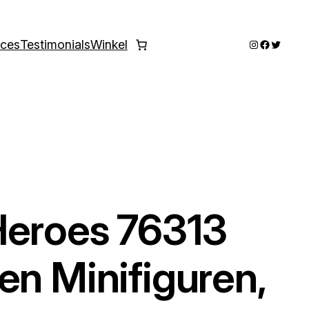
Instagram
Faceboo
Twitter
ices
Testimonials
Winkel
Heroes 76313
en Minifiguren,