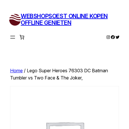
Ga
naar
WEBSHOPSOEST ONLINE KOPEN
de
OFFLINE GENIETEN
inhoud
Instagram
Facebo
Twitte
Home
/ Lego Super Heroes 76303 DC Batman
Tumbler vs Two Face & The Joker,