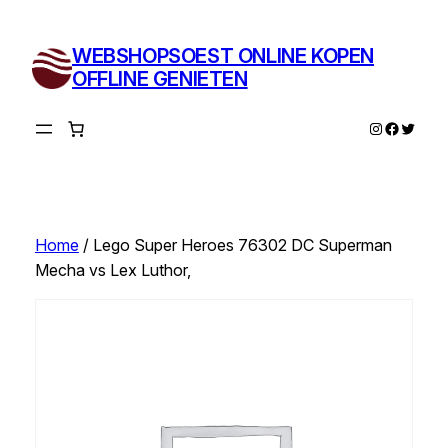
Ga
naar
WEBSHOPSOEST ONLINE KOPEN
de
OFFLINE GENIETEN
inhoud
Instagram
Facebo
Twitte
Home
/ Lego Super Heroes 76302 DC Superman
Mecha vs Lex Luthor,