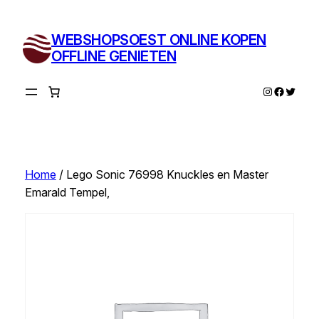
Ga
naar
WEBSHOPSOEST ONLINE KOPEN
de
OFFLINE GENIETEN
inhoud
Instagram
Facebo
Twitte
Home
/ Lego Sonic 76998 Knuckles en Master
Emarald Tempel,