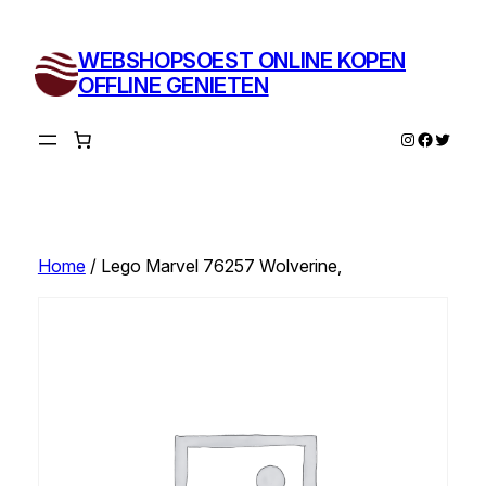
Ga
naar
WEBSHOPSOEST ONLINE KOPEN
de
OFFLINE GENIETEN
inhoud
Instagram
Facebo
Twitte
Home
/ Lego Marvel 76257 Wolverine,