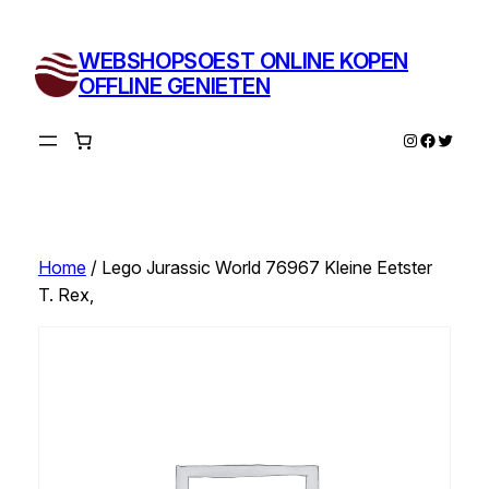
Ga
naar
WEBSHOPSOEST ONLINE KOPEN
de
OFFLINE GENIETEN
inhoud
Instagram
Facebo
Twitte
Home
/ Lego Jurassic World 76967 Kleine Eetster
T. Rex,