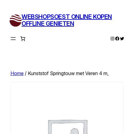
Ga
naar
WEBSHOPSOEST ONLINE KOPEN
de
OFFLINE GENIETEN
inhoud
Instagram
Facebo
Twitte
Home
/ Kunststof Springtouw met Veren 4 m,