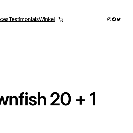
Instagram
Faceboo
Twitter
ices
Testimonials
Winkel
wnfish 20 + 1