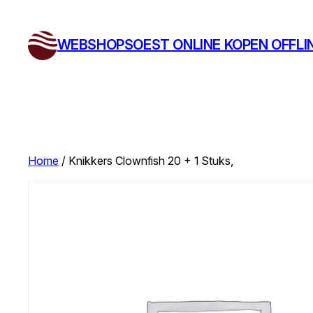
Ga
naar
WEBSHOPSOEST ONLINE KOPEN OFFLI
de
inhoud
Home
/ Knikkers Clownfish 20 + 1 Stuks,