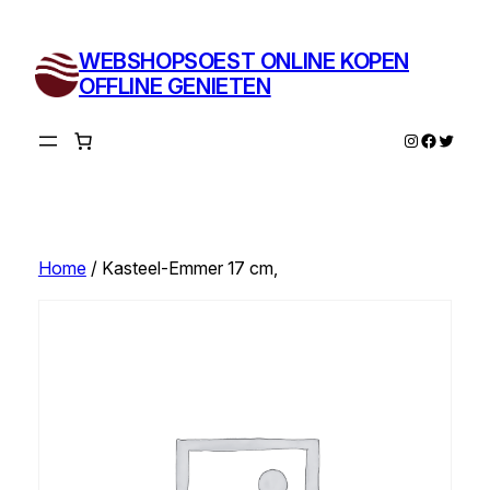
Ga
naar
WEBSHOPSOEST ONLINE KOPEN
de
OFFLINE GENIETEN
inhoud
Instagram
Facebo
Twitte
Home
/ Kasteel-Emmer 17 cm,