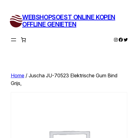
Ga
naar
WEBSHOPSOEST ONLINE KOPEN
de
OFFLINE GENIETEN
inhoud
Instagram
Facebo
Twitte
Home
/ Juscha JU-70523 Elektrische Gum Bind
Grijs,