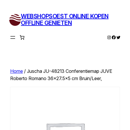
Ga
naar
WEBSHOPSOEST ONLINE KOPEN
de
OFFLINE GENIETEN
inhoud
Instagram
Facebo
Twitte
Home
/ Juscha JU-48213 Conferentiemap JUVE
Roberto Romano 36×27.5×5 cm Bruin/Leer,