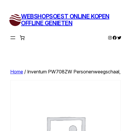
Ga
naar
WEBSHOPSOEST ONLINE KOPEN
de
OFFLINE GENIETEN
inhoud
Instagram
Facebo
Twitte
Home
/ Inventum PW708ZW Personenweegschaal,