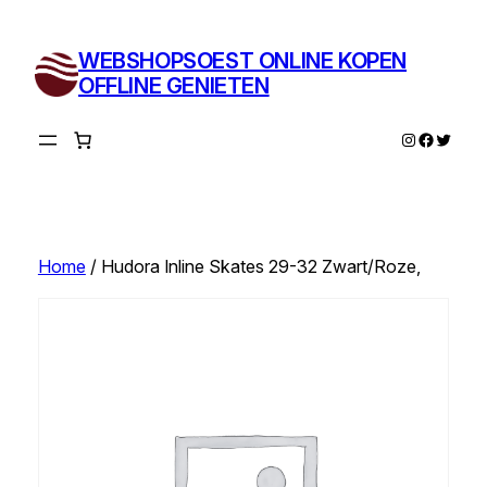
Ga
naar
WEBSHOPSOEST ONLINE KOPEN
de
OFFLINE GENIETEN
inhoud
Instagram
Facebo
Twitte
Home
/ Hudora Inline Skates 29-32 Zwart/Roze,