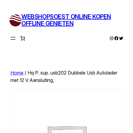
Ga
naar
WEBSHOPSOEST ONLINE KOPEN
de
OFFLINE GENIETEN
inhoud
Instagram
Facebo
Twitte
Home
/ Hq P. sup. usb202 Dubbele Usb Autolader
met 12 V Aansluiting,