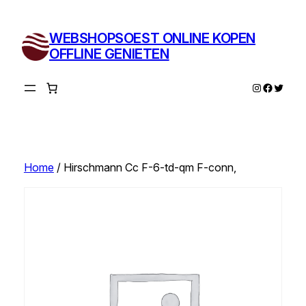
Ga
naar
WEBSHOPSOEST ONLINE KOPEN
de
OFFLINE GENIETEN
inhoud
Instagram
Facebo
Twitte
Home
/ Hirschmann Cc F-6-td-qm F-conn,