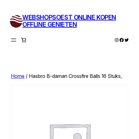
Ga
naar
WEBSHOPSOEST ONLINE KOPEN
de
OFFLINE GENIETEN
inhoud
Instagram
Facebo
Twitte
Home
/ Hasbro B-daman Crossfire Balls 16 Stuks,