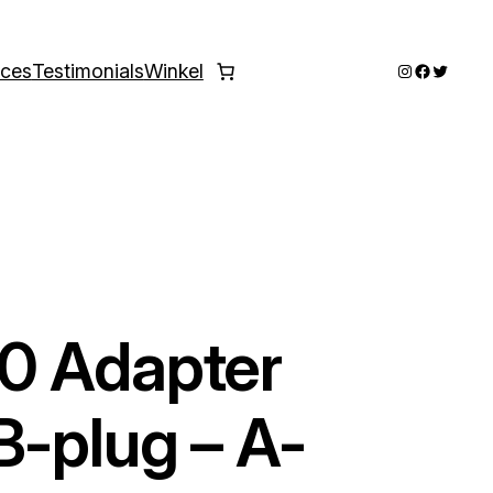
Instagram
Faceboo
Twitter
ices
Testimonials
Winkel
0 Adapter
B-plug – A-