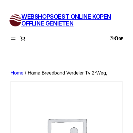
Ga
naar
WEBSHOPSOEST ONLINE KOPEN
de
OFFLINE GENIETEN
inhoud
Instagram
Facebo
Twitte
Home
/ Hama Breedband Verdeler Tv 2-Weg,