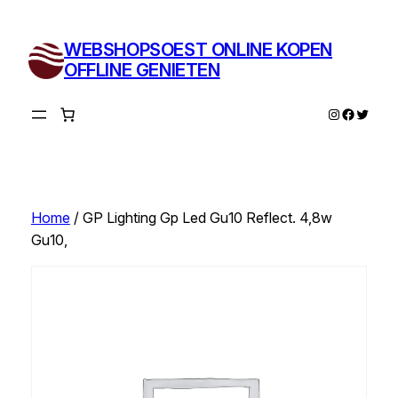
Ga
naar
WEBSHOPSOEST ONLINE KOPEN
de
OFFLINE GENIETEN
inhoud
Instagram
Facebo
Twitte
Home
/ GP Lighting Gp Led Gu10 Reflect. 4,8w
Gu10,