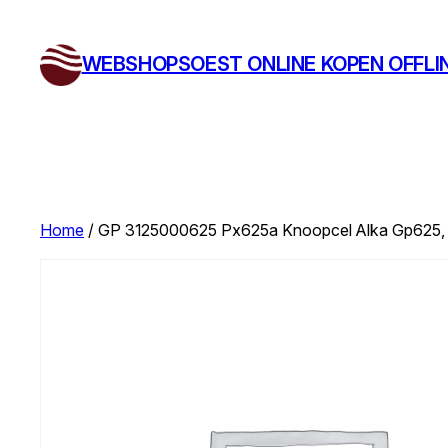
Ga
naar
WEBSHOPSOEST ONLINE KOPEN OFFLI
de
inhoud
Home
/ GP 3125000625 Px625a Knoopcel Alka Gp625,