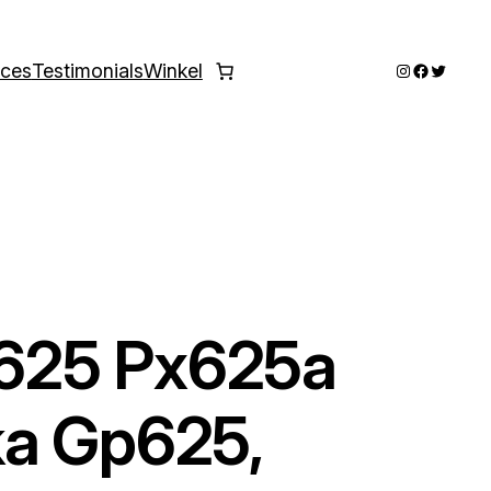
Instagram
Faceboo
Twitter
ices
Testimonials
Winkel
625 Px625a
ka Gp625,