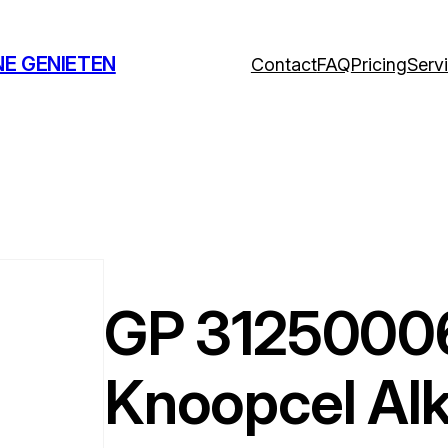
NE GENIETEN
Contact
FAQ
Pricing
Serv
GP 3125000
Knoopcel Al