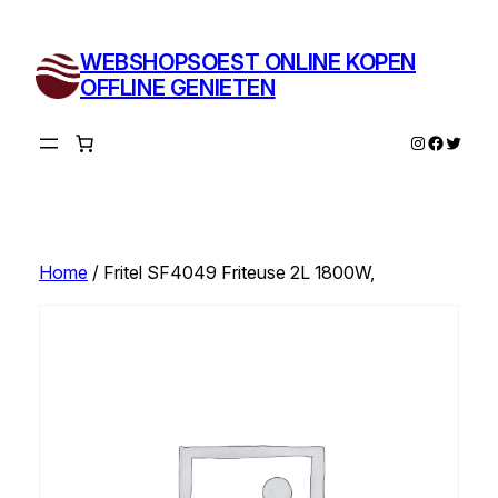
Ga
naar
WEBSHOPSOEST ONLINE KOPEN
de
OFFLINE GENIETEN
inhoud
Instagram
Facebo
Twitte
Home
/ Fritel SF4049 Friteuse 2L 1800W,