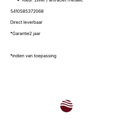
Kleur: zilver / antraciet metallic
5410585372068
Direct leverbaar
*Garantie2 jaar
*indien van toepassing