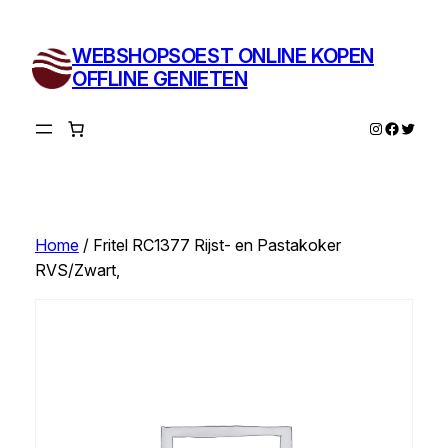
Ga
naar
WEBSHOPSOEST ONLINE KOPEN
de
OFFLINE GENIETEN
inhoud
Instagram
Facebo
Twitte
Home
/ Fritel RC1377 Rijst- en Pastakoker
RVS/Zwart,