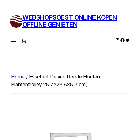
Ga
naar
WEBSHOPSOEST ONLINE KOPEN
de
OFFLINE GENIETEN
inhoud
Instagram
Facebo
Twitte
Home
/ Esschert Design Ronde Houten
Plantentrolley 28.7×28.8×8.3 cm,