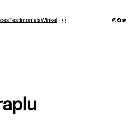
Instagram
Faceboo
Twitter
ices
Testimonials
Winkel
raplu