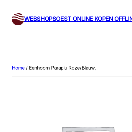
Ga
naar
WEBSHOPSOEST ONLINE KOPEN OFFLI
de
inhoud
Home
/ Eenhoorn Paraplu Roze/Blauw,