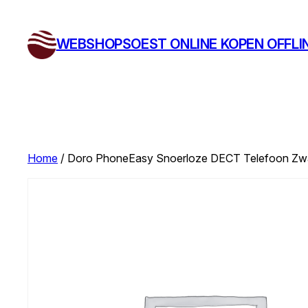
Ga
naar
WEBSHOPSOEST ONLINE KOPEN OFFLI
de
inhoud
Home
/ Doro PhoneEasy Snoerloze DECT Telefoon Zwa