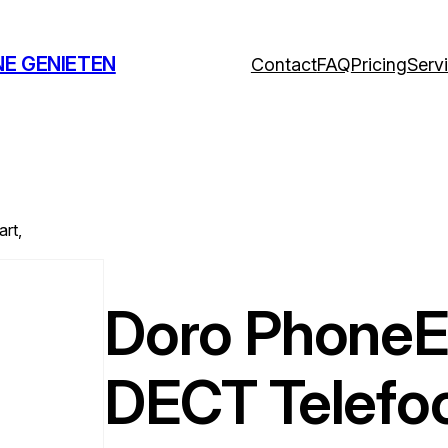
NE GENIETEN
Contact
FAQ
Pricing
Serv
rt,
Doro PhoneE
DECT Telefoo