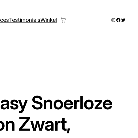
Instagram
Faceboo
Twitter
ices
Testimonials
Winkel
asy Snoerloze
n Zwart,