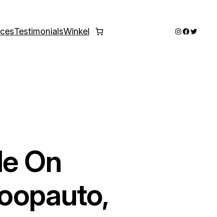
Instagram
Faceboo
Twitter
ices
Testimonials
Winkel
de On
oopauto,