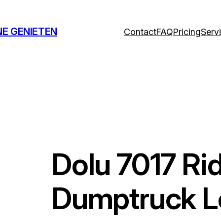
NE GENIETEN
Contact
FAQ
Pricing
Serv
Dolu 7017 Ri
Dumptruck L