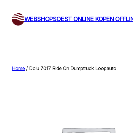
Ga
naar
WEBSHOPSOEST ONLINE KOPEN OFFLI
de
inhoud
Home
/ Dolu 7017 Ride On Dumptruck Loopauto,