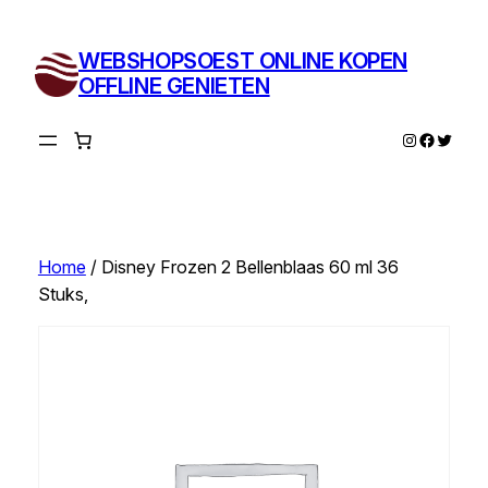
Ga
naar
WEBSHOPSOEST ONLINE KOPEN
de
OFFLINE GENIETEN
inhoud
Instagram
Facebo
Twitte
Home
/ Disney Frozen 2 Bellenblaas 60 ml 36
Stuks,