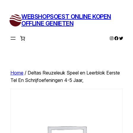
Ga
naar
WEBSHOPSOEST ONLINE KOPEN
de
OFFLINE GENIETEN
inhoud
Instagram
Facebo
Twitte
Home
/ Deltas Reuzeleuk Speel en Leerblok Eerste
Tel En Schrijfoefeningen 4-5 Jaar,