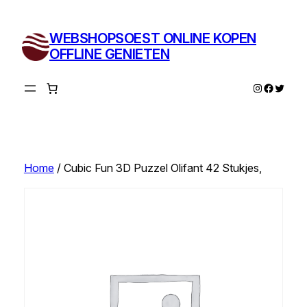
Ga
naar
WEBSHOPSOEST ONLINE KOPEN
de
OFFLINE GENIETEN
inhoud
Instagram
Facebo
Twitte
Home
/ Cubic Fun 3D Puzzel Olifant 42 Stukjes,