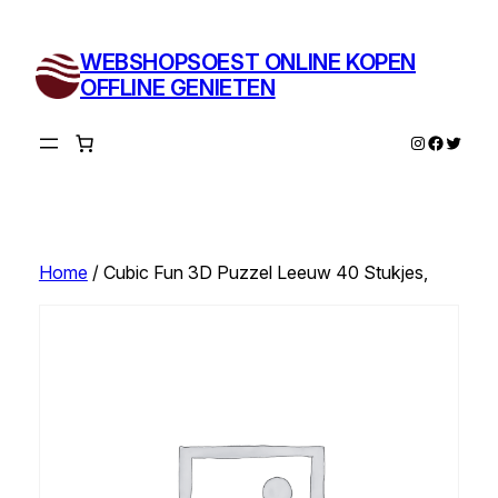
Ga
naar
WEBSHOPSOEST ONLINE KOPEN
de
OFFLINE GENIETEN
inhoud
Instagram
Facebo
Twitte
Home
/ Cubic Fun 3D Puzzel Leeuw 40 Stukjes,