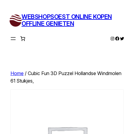
Ga
naar
WEBSHOPSOEST ONLINE KOPEN
de
OFFLINE GENIETEN
inhoud
Instagram
Facebo
Twitte
Home
/ Cubic Fun 3D Puzzel Hollandse Windmolen
61 Stukjes,