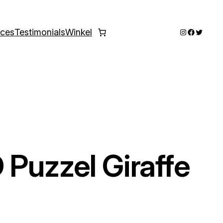
Instagram
Faceboo
Twitter
ices
Testimonials
Winkel
 Puzzel Giraffe