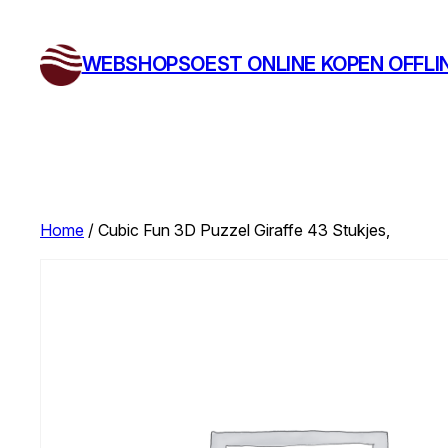
Ga
naar
WEBSHOPSOEST ONLINE KOPEN OFFLI
de
inhoud
Home
/ Cubic Fun 3D Puzzel Giraffe 43 Stukjes,