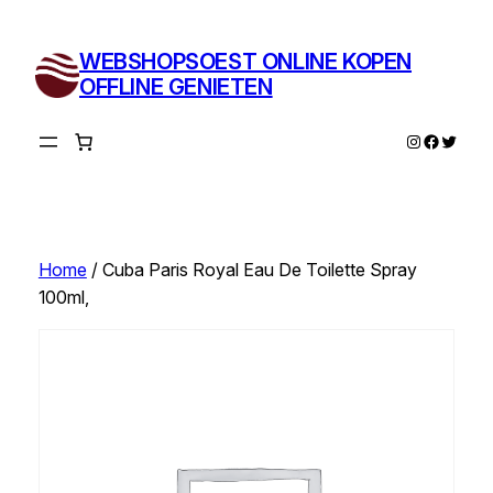
Ga
naar
WEBSHOPSOEST ONLINE KOPEN
de
OFFLINE GENIETEN
inhoud
Instagram
Facebo
Twitte
Home
/ Cuba Paris Royal Eau De Toilette Spray
100ml,