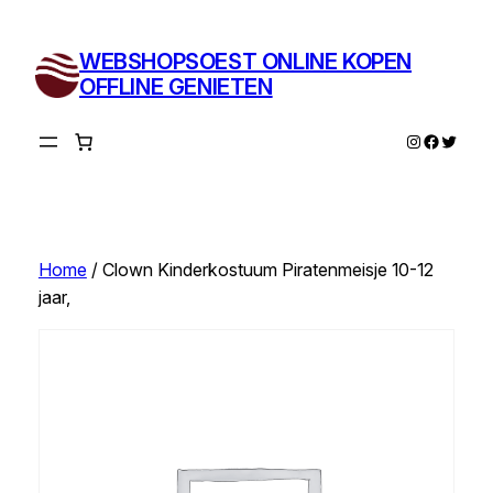
Ga
naar
WEBSHOPSOEST ONLINE KOPEN
de
OFFLINE GENIETEN
inhoud
Instagram
Facebo
Twitte
Home
/ Clown Kinderkostuum Piratenmeisje 10-12
jaar,