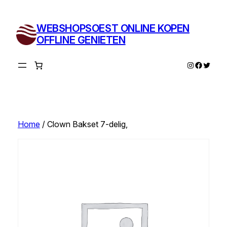
Ga
naar
WEBSHOPSOEST ONLINE KOPEN
de
OFFLINE GENIETEN
inhoud
Instagram
Facebo
Twitte
Home
/ Clown Bakset 7-delig,