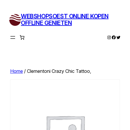
Ga
naar
WEBSHOPSOEST ONLINE KOPEN
de
OFFLINE GENIETEN
inhoud
Instagram
Facebo
Twitte
Home
/ Clementoni Crazy Chic Tattoo,