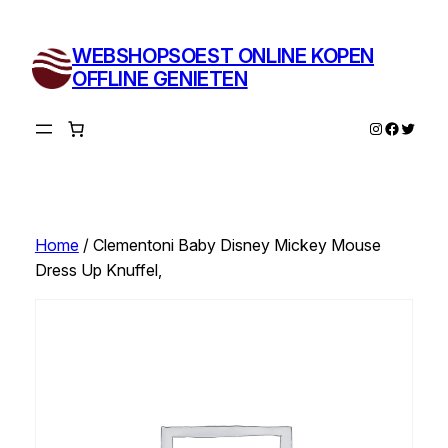
Ga
naar
WEBSHOPSOEST ONLINE KOPEN
de
OFFLINE GENIETEN
inhoud
Instagram
Facebo
Twitte
Home
/ Clementoni Baby Disney Mickey Mouse
Dress Up Knuffel,