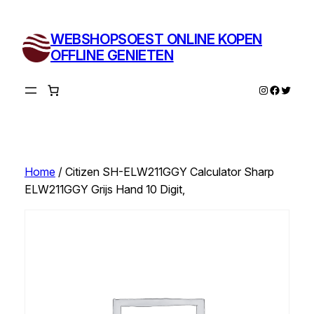
Ga
naar
WEBSHOPSOEST ONLINE KOPEN
de
OFFLINE GENIETEN
inhoud
Instagram
Facebo
Twitte
Home
/ Citizen SH-ELW211GGY Calculator Sharp
ELW211GGY Grijs Hand 10 Digit,