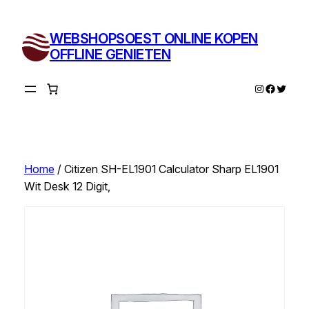
Ga
naar
WEBSHOPSOEST ONLINE KOPEN
de
OFFLINE GENIETEN
inhoud
Instagram
Facebo
Twitte
Home
/ Citizen SH-EL1901 Calculator Sharp EL1901
Wit Desk 12 Digit,