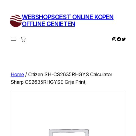
Ga
naar
WEBSHOPSOEST ONLINE KOPEN
de
OFFLINE GENIETEN
inhoud
Instagram
Facebo
Twitte
Home
/ Citizen SH-CS2635RHGYS Calculator
Sharp CS2635RHGYSE Grijs Print,