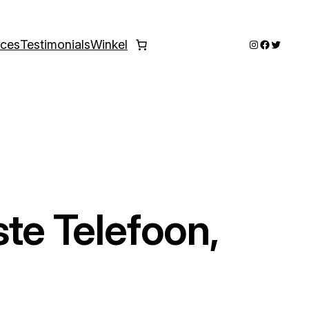
Instagram
Faceboo
Twitter
ices
Testimonials
Winkel
ste Telefoon,