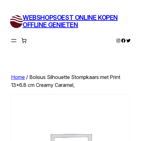
Ga
naar
WEBSHOPSOEST ONLINE KOPEN
de
OFFLINE GENIETEN
inhoud
Instagram
Facebo
Twitte
Home
/ Bolsius Silhouette Stompkaars met Print
13×6.8 cm Creamy Caramel,