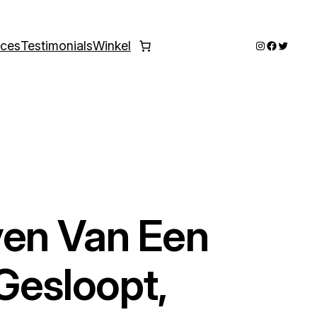
Instagram
Faceboo
Twitter
ices
Testimonials
Winkel
ven Van Een
Gesloopt,