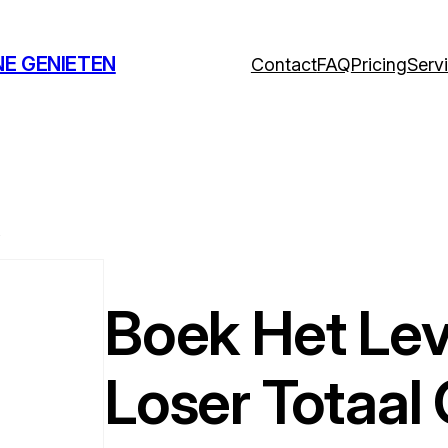
NE GENIETEN
Contact
FAQ
Pricing
Serv
,
Boek Het Le
Loser Totaal 