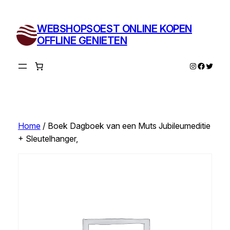
Ga
naar
WEBSHOPSOEST ONLINE KOPEN
de
OFFLINE GENIETEN
inhoud
Instagram
Facebo
Twitte
Home
/ Boek Dagboek van een Muts Jubileumeditie
+ Sleutelhanger,