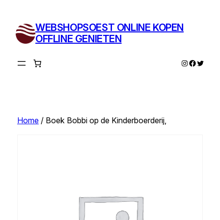
Ga
naar
WEBSHOPSOEST ONLINE KOPEN
de
OFFLINE GENIETEN
inhoud
Instagram
Facebo
Twitte
Home
/ Boek Bobbi op de Kinderboerderij,