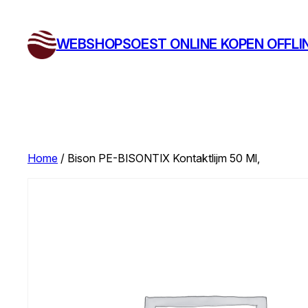
Ga
naar
WEBSHOPSOEST ONLINE KOPEN OFFLI
de
inhoud
Home
/ Bison PE-BISONTIX Kontaktlijm 50 Ml,