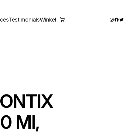
Instagram
Faceboo
Twitter
ices
Testimonials
Winkel
SONTIX
0 Ml,