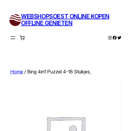
Ga
naar
WEBSHOPSOEST ONLINE KOPEN
de
OFFLINE GENIETEN
inhoud
Instagram
Facebo
Twitte
Home
/ Bing 4in1 Puzzel 4-16 Stukjes,